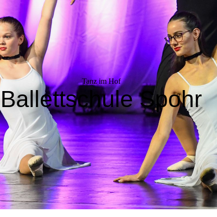
Tanz im Hof
Ballettschule Spohr