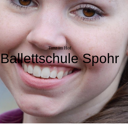
Tanz im Hof
Ballettschule Spohr